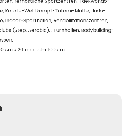
ärten, fernöstliche Sportzentren, Taekwondo-
, Karate-Wettkampf-Tatami-Matte, Judo-
Indoor-Sporthallen, Rehabilitationszentren,
ubs (Step, Aerobic). , Turnhallen, Bodybuilding-
assen.
00 cm x 26 mm oder 100 cm
n