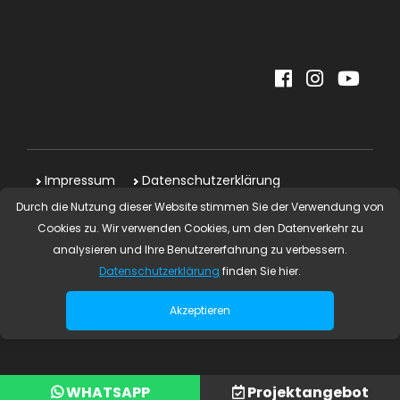
Impressum
Datenschutzerklärung
Durch die Nutzung dieser Website stimmen Sie der Verwendung von
Copyright © 2024 | Ea Projekt Alle Rechte
Cookies zu. Wir verwenden Cookies, um den Datenverkehr zu
vorbehalten.
analysieren und Ihre Benutzererfahrung zu verbessern.
Datenschutzerklärung
finden Sie hier.
iz ajans
Akzeptieren
WHATSAPP
Projektangebot