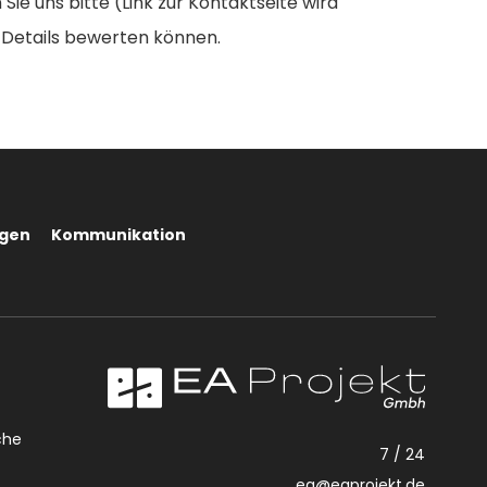
ie uns bitte (Link zur Kontaktseite wird
e-Details bewerten können.
gen
Kommunikation
che
7 / 24
ea@eaprojekt.de