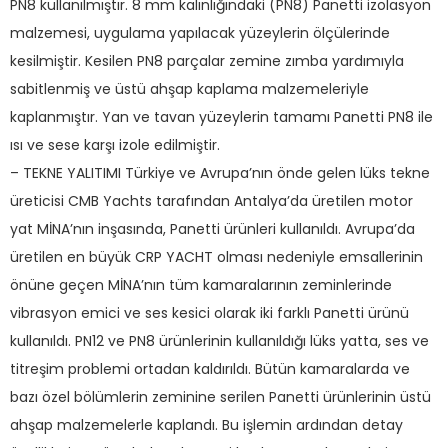
PN8 kullanılmıştır. 8 mm kalınlığındaki (PN8) Panetti izolasyon
malzemesi, uygulama yapılacak yüzeylerin ölçülerinde
kesilmiştir. Kesilen PN8 parçalar zemine zımba yardımıyla
sabitlenmiş ve üstü ahşap kaplama malzemeleriyle
kaplanmıştır. Yan ve tavan yüzeylerin tamamı Panetti PN8 ile
ısı ve sese karşı izole edilmiştir.
– TEKNE YALITIMI Türkiye ve Avrupa’nın önde gelen lüks tekne
üreticisi CMB Yachts tarafından Antalya’da üretilen motor
yat MİNA’nın inşasında, Panetti ürünleri kullanıldı. Avrupa’da
üretilen en büyük CRP YACHT olması nedeniyle emsallerinin
önüne geçen MİNA’nın tüm kamaralarının zeminlerinde
vibrasyon emici ve ses kesici olarak iki farklı Panetti ürünü
kullanıldı. PN12 ve PN8 ürünlerinin kullanıldığı lüks yatta, ses ve
titreşim problemi ortadan kaldırıldı. Bütün kamaralarda ve
bazı özel bölümlerin zeminine serilen Panetti ürünlerinin üstü
ahşap malzemelerle kaplandı. Bu işlemin ardından detay