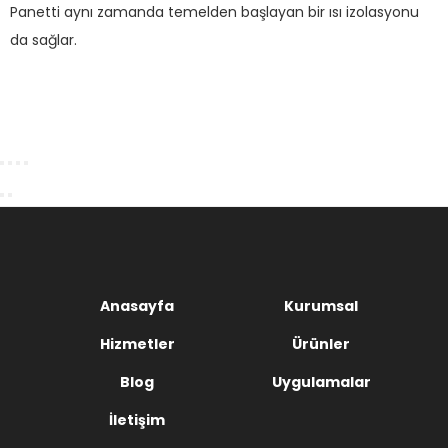
Panetti aynı zamanda temelden başlayan bir ısı izolasyonu
da sağlar.
Anasayfa
Kurumsal
Hizmetler
Ürünler
Blog
Uygulamalar
İletişim